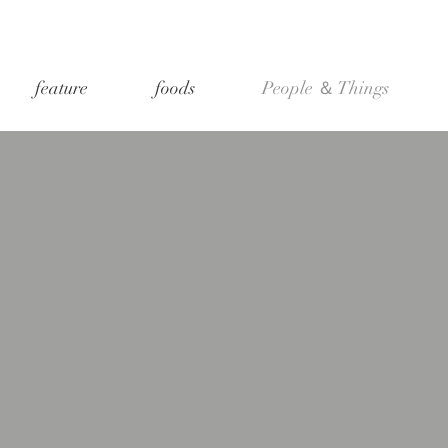
feature
foods
People ＆ Things