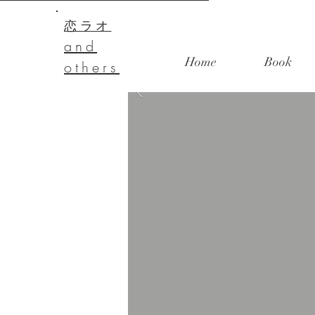
恋ラオ
and
Home
Book
others