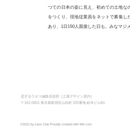
つての日本の姿に見え、初めての土地なの
をつくり、現地従業員をネットで募集した
あり、1日150人面接した日も。みなマ
恋するラオス編集倶楽部［土屋デザイン室内］
〒162-0801 東京都新宿区山吹町 335番地 鈴木ビルB1
©2021 by Laos Club Proudly created with Wix.com