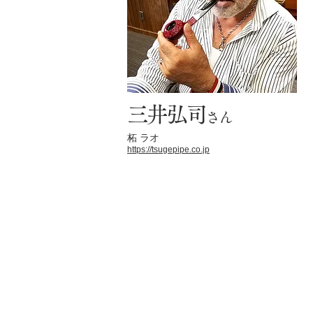
三井弘司
さん
柘 ラオ
https://tsugepipe.co.jp
CONTACT