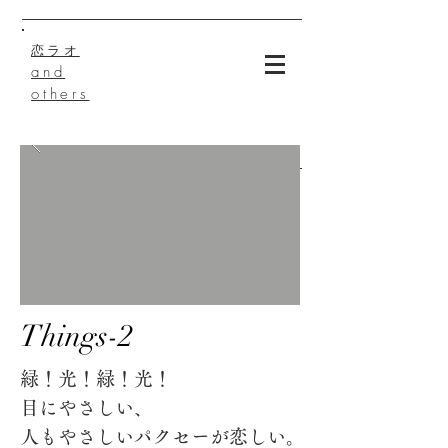
恋ラオ
and
others
Things-2
緑！光！緑！光！
目にやさしい、
人もやさしいパクセーが恋しい
​。