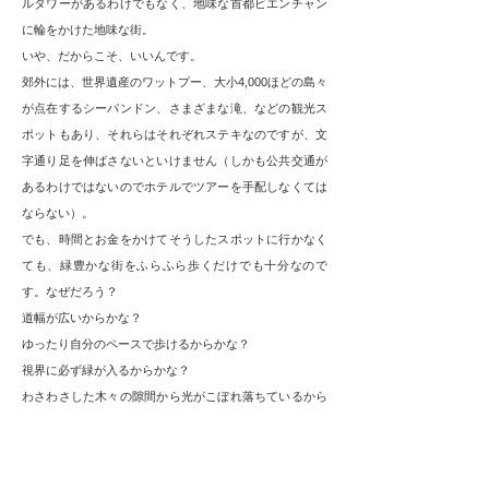
ルタワーがあるわけでもなく、地味な首都ビエンチャン
に輪をかけた地味な街。
いや、だからこそ、いいんです。
郊外には、世界遺産のワットプー、大小4,000ほどの島々
が点在するシーパンドン、さまざまな滝、などの観光ス
ポットもあり、それらはそれぞれステキなのですが、文
字通り足を伸ばさないといけません（しかも公共交通が
あるわけではないのでホテルでツアーを手配しなくては
ならない）。
でも、時間とお金をかけてそうしたスポットに行かなく
ても、緑豊かな街をふらふら歩くだけでも十分なので
す。なぜだろう？
道幅が広いからかな？
ゆったり自分のペースで歩けるからかな？
視界に必ず緑が入るからかな？
わさわさした木々の隙間から光がこぼれ落ちているから
かな？
街全体がどっしり落ち着いている感じがするからかな？
せかされなくていいからかな？